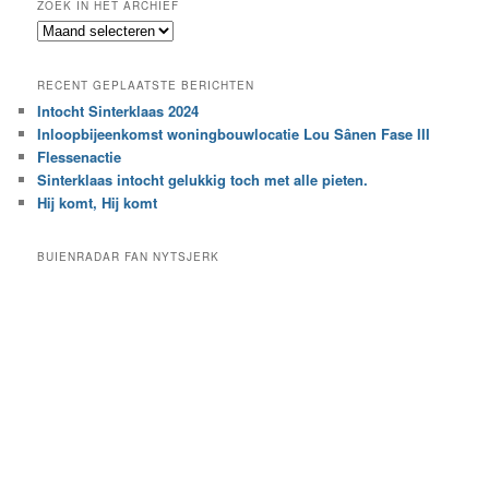
ZOEK IN HET ARCHIEF
k
Z
n
o
a
e
a
RECENT GEPLAATSTE BERICHTEN
k
r
Intocht Sinterklaas 2024
i
e
Inloopbijeenkomst woningbouwlocatie Lou Sânen Fase III
n
e
h
Flessenactie
n
e
Sinterklaas intocht gelukkig toch met alle pieten.
b
t
e
Hij komt, Hij komt
a
p
r
a
BUIENRADAR FAN NYTSJERK
c
a
h
l
i
d
e
e
f
c
a
t
e
g
o
r