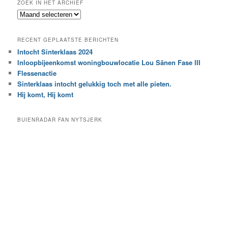
ZOEK IN HET ARCHIEF
k
Z
n
o
a
e
a
RECENT GEPLAATSTE BERICHTEN
k
r
Intocht Sinterklaas 2024
i
e
Inloopbijeenkomst woningbouwlocatie Lou Sânen Fase III
n
e
h
Flessenactie
n
e
Sinterklaas intocht gelukkig toch met alle pieten.
b
t
e
Hij komt, Hij komt
a
p
r
a
BUIENRADAR FAN NYTSJERK
c
a
h
l
i
d
e
e
f
c
a
t
e
g
o
r