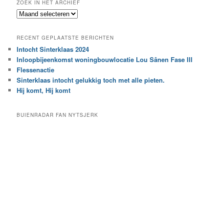
ZOEK IN HET ARCHIEF
k
Z
n
o
a
e
a
RECENT GEPLAATSTE BERICHTEN
k
r
Intocht Sinterklaas 2024
i
e
Inloopbijeenkomst woningbouwlocatie Lou Sânen Fase III
n
e
h
Flessenactie
n
e
Sinterklaas intocht gelukkig toch met alle pieten.
b
t
e
Hij komt, Hij komt
a
p
r
a
BUIENRADAR FAN NYTSJERK
c
a
h
l
i
d
e
e
f
c
a
t
e
g
o
r