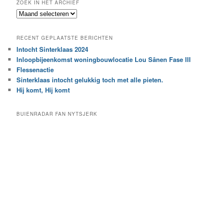
ZOEK IN HET ARCHIEF
k
Z
n
o
a
e
a
RECENT GEPLAATSTE BERICHTEN
k
r
Intocht Sinterklaas 2024
i
e
Inloopbijeenkomst woningbouwlocatie Lou Sânen Fase III
n
e
h
Flessenactie
n
e
Sinterklaas intocht gelukkig toch met alle pieten.
b
t
e
Hij komt, Hij komt
a
p
r
a
BUIENRADAR FAN NYTSJERK
c
a
h
l
i
d
e
e
f
c
a
t
e
g
o
r