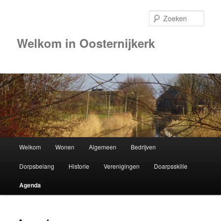
Zoek
Welkom in Oosternijkerk
00:00
01:00
02:00
Hoofdmenu
Welkom
Wonen
Algemeen
Bedrijven
Spring
03:00
Dorpsbelang
Historie
Verenigingen
Doarpsskille
naar
04:00
Agenda
de
05:00
primaire