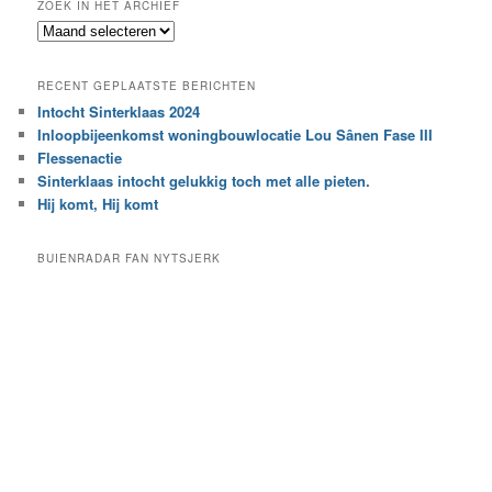
ZOEK IN HET ARCHIEF
k
Z
n
o
a
e
a
RECENT GEPLAATSTE BERICHTEN
k
r
Intocht Sinterklaas 2024
i
e
Inloopbijeenkomst woningbouwlocatie Lou Sânen Fase III
n
e
h
Flessenactie
n
e
Sinterklaas intocht gelukkig toch met alle pieten.
b
t
e
Hij komt, Hij komt
a
p
r
a
BUIENRADAR FAN NYTSJERK
c
a
h
l
i
d
e
e
f
c
a
t
e
g
o
r