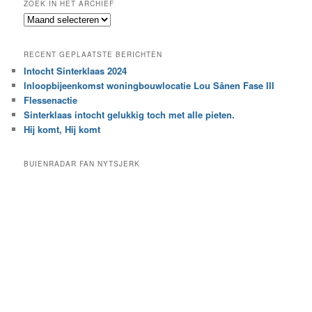
ZOEK IN HET ARCHIEF
k
Z
n
o
a
e
a
RECENT GEPLAATSTE BERICHTEN
k
r
Intocht Sinterklaas 2024
i
e
Inloopbijeenkomst woningbouwlocatie Lou Sânen Fase III
n
e
h
Flessenactie
n
e
Sinterklaas intocht gelukkig toch met alle pieten.
b
t
e
Hij komt, Hij komt
a
p
r
a
BUIENRADAR FAN NYTSJERK
c
a
h
l
i
d
e
e
f
c
a
t
e
g
o
r