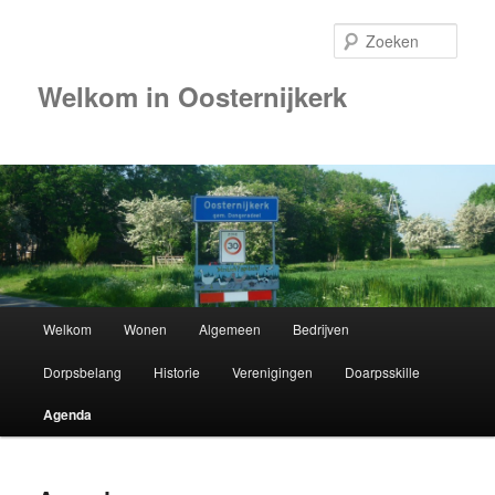
Zoek
Welkom in Oosternijkerk
00:00
01:00
02:00
Hoofdmenu
Welkom
Wonen
Algemeen
Bedrijven
Spring
03:00
Dorpsbelang
Historie
Verenigingen
Doarpsskille
naar
04:00
Agenda
de
05:00
primaire