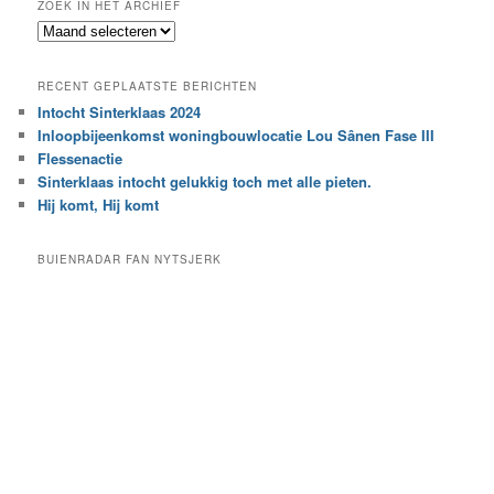
ZOEK IN HET ARCHIEF
k
Z
n
o
a
e
a
RECENT GEPLAATSTE BERICHTEN
k
r
Intocht Sinterklaas 2024
i
e
Inloopbijeenkomst woningbouwlocatie Lou Sânen Fase III
n
e
h
Flessenactie
n
e
Sinterklaas intocht gelukkig toch met alle pieten.
b
t
e
Hij komt, Hij komt
a
p
r
a
BUIENRADAR FAN NYTSJERK
c
a
h
l
i
d
e
e
f
c
a
t
e
g
o
r