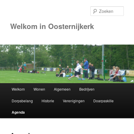
Zoek
Welkom in Oosternijkerk
00:00
01:00
02:00
Hoofdmenu
Welkom
Wonen
Algemeen
Bedrijven
Spring
03:00
Dorpsbelang
Historie
Verenigingen
Doarpsskille
naar
04:00
Agenda
de
05:00
primaire