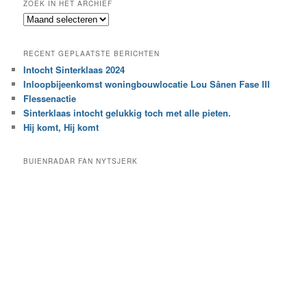
ZOEK IN HET ARCHIEF
k
Z
n
o
a
e
a
RECENT GEPLAATSTE BERICHTEN
k
r
Intocht Sinterklaas 2024
i
e
Inloopbijeenkomst woningbouwlocatie Lou Sânen Fase III
n
e
h
Flessenactie
n
e
Sinterklaas intocht gelukkig toch met alle pieten.
b
t
e
Hij komt, Hij komt
a
p
r
a
BUIENRADAR FAN NYTSJERK
c
a
h
l
i
d
e
e
f
c
a
t
e
g
o
r