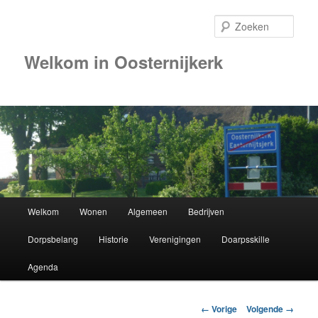
Zoek
Welkom in Oosternijkerk
Hoofdmenu
Welkom
Wonen
Algemeen
Bedrijven
Spring
Dorpsbelang
Historie
Verenigingen
Doarpsskille
naar
Agenda
de
primaire
Afbeeldingsnavigatie
← Vorige
Volgende →