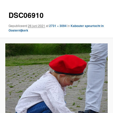
inhoud
DSC06910
Gepubliceerd
26 juni 2021
at
2731 × 3094
in
Kabouter speurtocht in
Oosternijkerk