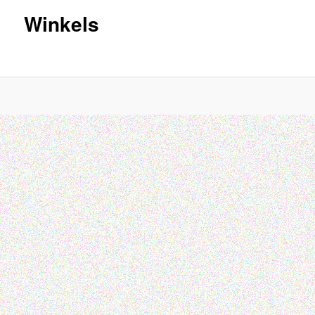
Winkels
inhoud