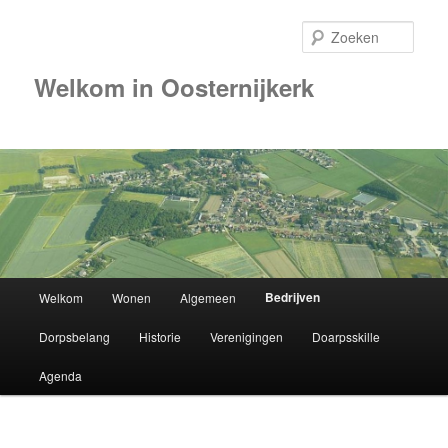
Zoek
Welkom in Oosternijkerk
Hoofdmenu
Bedrijven
Welkom
Wonen
Algemeen
Spring
Dorpsbelang
Historie
Verenigingen
Doarpsskille
naar
Agenda
de
primaire