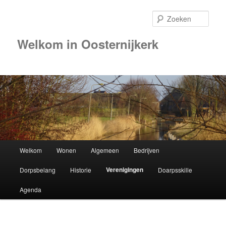
Zoek
Welkom in Oosternijkerk
Hoofdmenu
Welkom
Wonen
Algemeen
Bedrijven
Spring
Verenigingen
Dorpsbelang
Historie
Doarpsskille
naar
Agenda
de
primaire