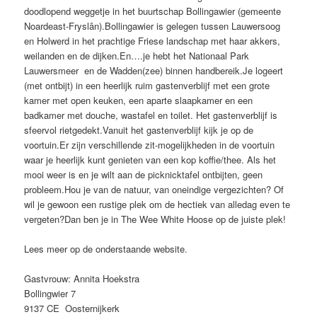
doodlopend weggetje in het buurtschap Bollingawier (gemeente
Noardeast-Fryslân).Bollingawier is gelegen tussen Lauwersoog
en Holwerd in het prachtige Friese landschap met haar akkers,
weilanden en de dijken.En….je hebt het Nationaal Park
Lauwersmeer en de Wadden(zee) binnen handbereik.Je logeert
(met ontbijt) in een heerlijk ruim gastenverblijf met een grote
kamer met open keuken, een aparte slaapkamer en een
badkamer met douche, wastafel en toilet. Het gastenverblijf is
sfeervol rietgedekt.Vanuit het gastenverblijf kijk je op de
voortuin.Er zijn verschillende zit-mogelijkheden in de voortuin
waar je heerlijk kunt genieten van een kop koffie/thee. Als het
mooi weer is en je wilt aan de picknicktafel ontbijten, geen
probleem.Hou je van de natuur, van oneindige vergezichten? Of
wil je gewoon een rustige plek om de hectiek van alledag even te
vergeten?Dan ben je in The Wee White Hoose op de juiste plek!
Lees meer op de onderstaande website.
Gastvrouw: Annita Hoekstra
Bollingwier 7
9137 CE Oosternijkerk