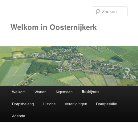
Zoek
Welkom in Oosternijkerk
Hoofdmenu
Bedrijven
Welkom
Wonen
Algemeen
Spring
Dorpsbelang
Historie
Verenigingen
Doarpsskille
naar
Agenda
de
primaire