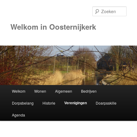
Zoek
Welkom in Oosternijkerk
Hoofdmenu
Welkom
Wonen
Algemeen
Bedrijven
Spring
Verenigingen
Dorpsbelang
Historie
Doarpsskille
naar
Agenda
de
primaire