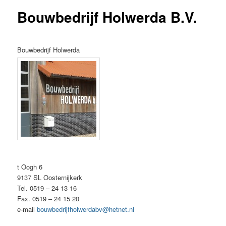
Bouwbedrijf Holwerda B.V.
inhoud
Bouwbedrijf Holwerda
t Oogh 6
9137 SL Oosternijkerk
Tel. 0519 – 24 13 16
Fax. 0519 – 24 15 20
e-mail
bouwbedrijfholwerdabv@hetnet.nl