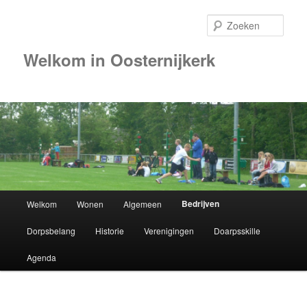
Zoek
Welkom in Oosternijkerk
Hoofdmenu
Bedrijven
Welkom
Wonen
Algemeen
Spring
Dorpsbelang
Historie
Verenigingen
Doarpsskille
naar
Agenda
de
primaire