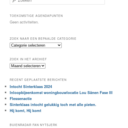
o
e
k
TOEKOMSTIGE AGENDAPUNTEN
e
Geen activiteiten.
n
ZOEK NAAR EEN BEPAALDE CATEGORIE
Z
o
e
ZOEK IN HET ARCHIEF
k
Z
n
o
a
e
a
RECENT GEPLAATSTE BERICHTEN
k
r
Intocht Sinterklaas 2024
i
e
Inloopbijeenkomst woningbouwlocatie Lou Sânen Fase III
n
e
h
Flessenactie
n
e
Sinterklaas intocht gelukkig toch met alle pieten.
b
t
e
Hij komt, Hij komt
a
p
r
a
BUIENRADAR FAN NYTSJERK
c
a