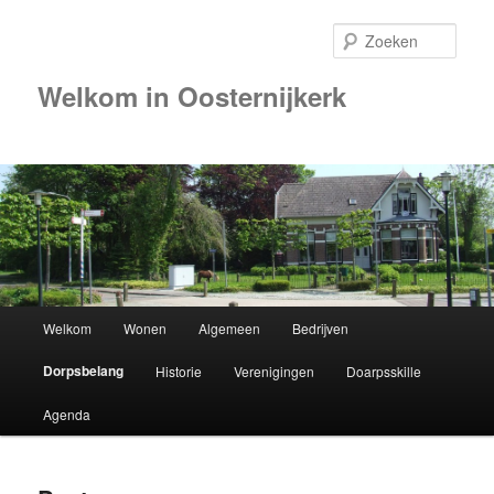
Zoek
Welkom in Oosternijkerk
Hoofdmenu
Welkom
Wonen
Algemeen
Bedrijven
Spring
Dorpsbelang
Historie
Verenigingen
Doarpsskille
naar
Agenda
de
primaire