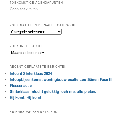
k
TOEKOMSTIGE AGENDAPUNTEN
e
Geen activiteiten.
n
ZOEK NAAR EEN BEPAALDE CATEGORIE
Z
o
e
ZOEK IN HET ARCHIEF
k
Z
n
o
a
e
a
RECENT GEPLAATSTE BERICHTEN
k
r
Intocht Sinterklaas 2024
i
e
Inloopbijeenkomst woningbouwlocatie Lou Sânen Fase III
n
e
h
Flessenactie
n
e
Sinterklaas intocht gelukkig toch met alle pieten.
b
t
e
Hij komt, Hij komt
a
p
r
a
BUIENRADAR FAN NYTSJERK
c
a
h
l
i
d