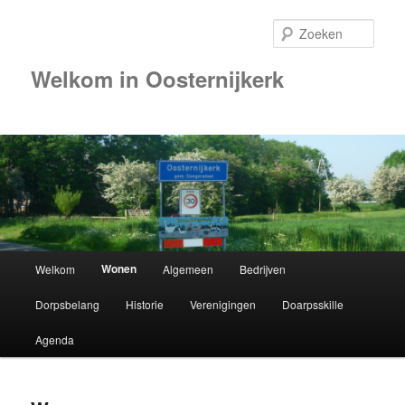
Zoek
Welkom in Oosternijkerk
Hoofdmenu
Wonen
Welkom
Algemeen
Bedrijven
Spring
Dorpsbelang
Historie
Verenigingen
Doarpsskille
naar
Agenda
de
primaire