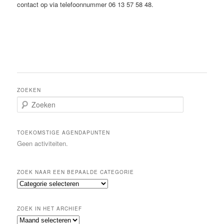
contact op via telefoonnummer 06 13 57 58 48.
ZOEKEN
Z
o
e
k
TOEKOMSTIGE AGENDAPUNTEN
e
Geen activiteiten.
n
ZOEK NAAR EEN BEPAALDE CATEGORIE
Z
o
e
ZOEK IN HET ARCHIEF
k
Z
n