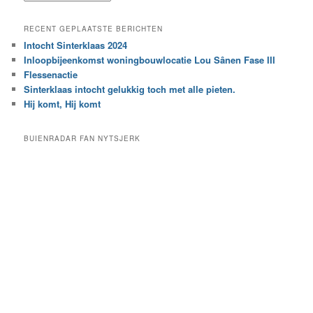
o
a
e
a
RECENT GEPLAATSTE BERICHTEN
k
r
Intocht Sinterklaas 2024
i
e
Inloopbijeenkomst woningbouwlocatie Lou Sânen Fase III
n
e
h
Flessenactie
n
e
Sinterklaas intocht gelukkig toch met alle pieten.
b
t
e
Hij komt, Hij komt
a
p
r
a
BUIENRADAR FAN NYTSJERK
c
a
h
l
i
d
e
e
f
c
a
t
e
g
o
r
i
e