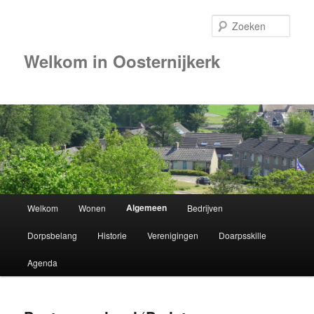
Zoek
Welkom in Oosternijkerk
Hoofdmenu
Algemeen
Welkom
Wonen
Bedrijven
Spring
Dorpsbelang
Historie
Verenigingen
Doarpsskille
naar
Agenda
de
primaire