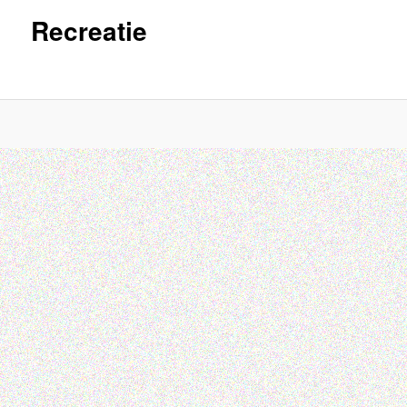
Recreatie
inhoud