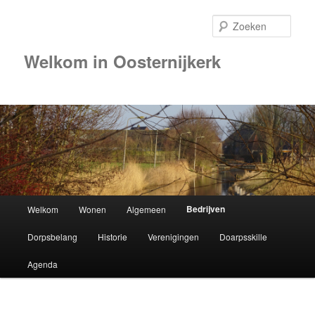
Zoek
Welkom in Oosternijkerk
Hoofdmenu
Bedrijven
Welkom
Wonen
Algemeen
Spring
Dorpsbelang
Historie
Verenigingen
Doarpsskille
naar
Agenda
de
primaire