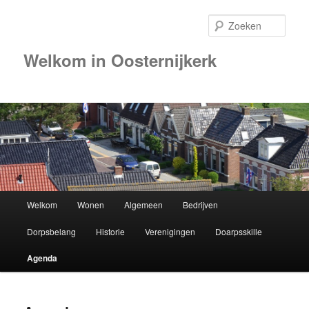
Zoek
Welkom in Oosternijkerk
Hoofdmenu
Welkom
Wonen
Algemeen
Bedrijven
Spring
Dorpsbelang
Historie
Verenigingen
Doarpsskille
naar
Agenda
de
primaire