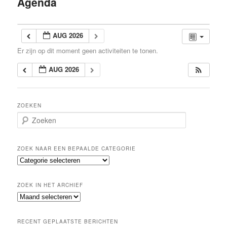
Agenda
inhoud
AUG 2026
Er zijn op dit moment geen activiteiten te tonen.
AUG 2026
ZOEKEN
Z
o
e
k
ZOEK NAAR EEN BEPAALDE CATEGORIE
e
Z
n
o
e
ZOEK IN HET ARCHIEF
k
Z
n
o
a
e
a
RECENT GEPLAATSTE BERICHTEN
k