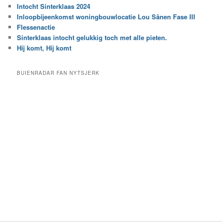
r
Intocht Sinterklaas 2024
i
e
Inloopbijeenkomst woningbouwlocatie Lou Sânen Fase III
n
e
h
Flessenactie
n
e
Sinterklaas intocht gelukkig toch met alle pieten.
b
t
e
Hij komt, Hij komt
a
p
r
a
BUIENRADAR FAN NYTSJERK
c
a
h
l
i
d
e
e
f
c
a
t
e
g
o
r
i
e