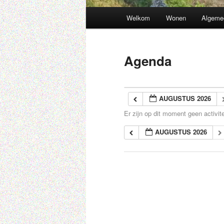
Hoofdmenu
Welkom
Wonen
Algeme
Spring
naar
Agenda
de
primaire
AUGUSTUS 2026
Er zijn op dit moment geen activite
inhoud
AUGUSTUS 2026