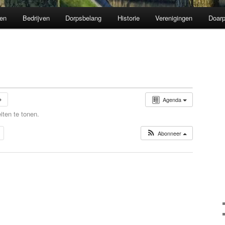
en
Bedrijven
Dorpsbelang
Historie
Verenigingen
Doarp
Agenda
iten te tonen.
Abonneer