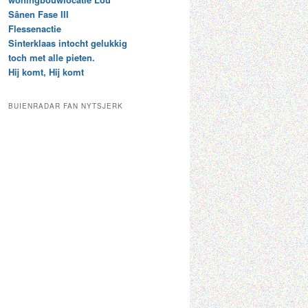
t
e
Sânen Fase III
a
p
Flessenactie
r
a
Sinterklaas intocht gelukkig
c
a
toch met alle pieten.
h
l
Hij komt, Hij komt
i
d
e
e
f
c
BUIENRADAR FAN NYTSJERK
a
t
e
g
o
r
i
e