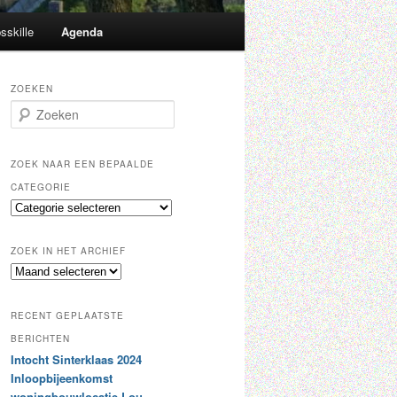
sskille
Agenda
ZOEKEN
Z
o
e
k
ZOEK NAAR EEN BEPAALDE
e
CATEGORIE
n
Z
o
e
ZOEK IN HET ARCHIEF
k
Z
n
o
a
e
a
RECENT GEPLAATSTE
k
r
i
BERICHTEN
e
n
Intocht Sinterklaas 2024
e
h
n
Inloopbijeenkomst
e
b
woningbouwlocatie Lou