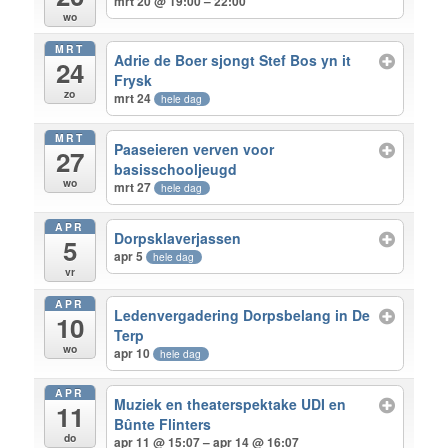
mrt 20 @ 19:00 – 22:00
wo
MRT
Adrie de Boer sjongt Stef Bos yn it
24
Frysk
zo
mrt 24
hele dag
MRT
Paaseieren verven voor
27
basisschooljeugd
wo
mrt 27
hele dag
APR
Dorpsklaverjassen
5
apr 5
hele dag
vr
APR
Ledenvergadering Dorpsbelang in De
10
Terp
wo
apr 10
hele dag
APR
Muziek en theaterspektake UDI en
11
Bûnte Flinters
do
apr 11 @ 15:07 – apr 14 @ 16:07