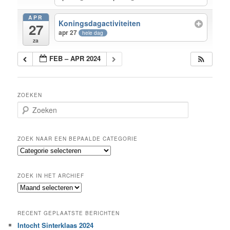
APR
Koningsdagactiviteiten
27
apr 27
hele dag
za
FEB – APR 2024
ZOEKEN
Z
o
e
k
ZOEK NAAR EEN BEPAALDE CATEGORIE
e
Z
n
o
e
ZOEK IN HET ARCHIEF
k
Z
n
o
a
e
a
RECENT GEPLAATSTE BERICHTEN
k
r
Intocht Sinterklaas 2024
i
e