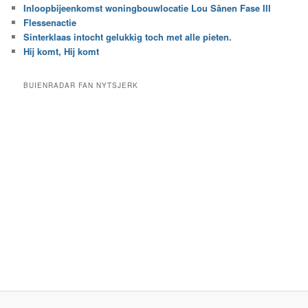
Inloopbijeenkomst woningbouwlocatie Lou Sânen Fase III
n
e
h
Flessenactie
n
e
Sinterklaas intocht gelukkig toch met alle pieten.
b
t
e
Hij komt, Hij komt
a
p
r
a
BUIENRADAR FAN NYTSJERK
c
a
h
l
i
d
e
e
f
c
a
t
e
g
o
r
i
e