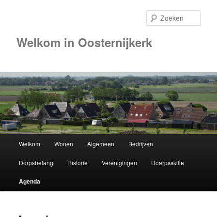
Zoek
Welkom in Oosternijkerk
Hoofdmenu
Welkom
Wonen
Algemeen
Bedrijven
Spring
Dorpsbelang
Historie
Verenigingen
Doarpsskille
naar
Agenda
de
primaire