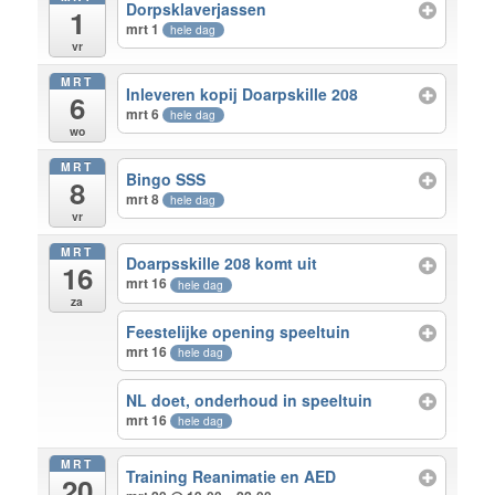
Dorpsklaverjassen
1
mrt 1
hele dag
vr
MRT
Inleveren kopij Doarpskille 208
6
mrt 6
hele dag
wo
MRT
Bingo SSS
8
mrt 8
hele dag
vr
MRT
Doarpsskille 208 komt uit
16
mrt 16
hele dag
za
Feestelijke opening speeltuin
mrt 16
hele dag
NL doet, onderhoud in speeltuin
mrt 16
hele dag
MRT
Training Reanimatie en AED
20