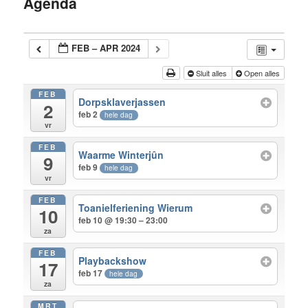
Agenda
inhoud
FEB – APR 2024
Sluit alles
Open alles
FEB
Dorpsklaverjassen
2
feb 2
hele dag
vr
FEB
Waarme Winterjûn
9
feb 9
hele dag
vr
FEB
Toanielferiening Wierum
10
feb 10 @ 19:30 – 23:00
za
FEB
Playbackshow
17
feb 17
hele dag
za
MRT