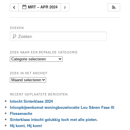
MRT – APR 2024
ZOEKEN
Z
o
e
k
ZOEK NAAR EEN BEPAALDE CATEGORIE
e
Z
n
o
e
ZOEK IN HET ARCHIEF
k
Z
n
o
a
e
a
RECENT GEPLAATSTE BERICHTEN
k
r
Intocht Sinterklaas 2024
i
e
Inloopbijeenkomst woningbouwlocatie Lou Sânen Fase III
n
e
h
Flessenactie
n
e
Sinterklaas intocht gelukkig toch met alle pieten.
b
t
e
Hij komt, Hij komt
a