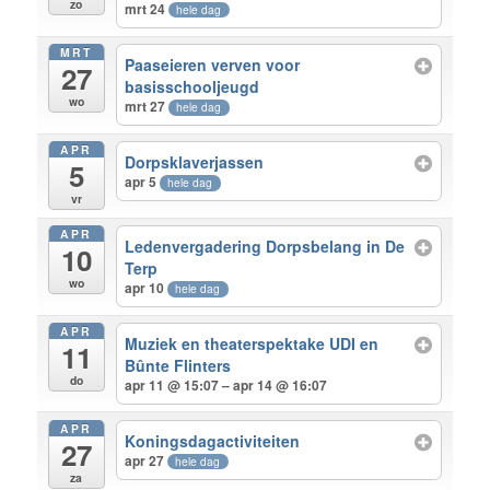
zo
mrt 24
hele dag
MRT
Paaseieren verven voor
27
basisschooljeugd
wo
mrt 27
hele dag
APR
Dorpsklaverjassen
5
apr 5
hele dag
vr
APR
Ledenvergadering Dorpsbelang in De
10
Terp
wo
apr 10
hele dag
APR
Muziek en theaterspektake UDI en
11
Bûnte Flinters
do
apr 11 @ 15:07 – apr 14 @ 16:07
APR
Koningsdagactiviteiten
27
apr 27
hele dag
za