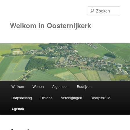
Zoek
Welkom in Oosternijkerk
Hoofdmenu
Welkom
Wonen
Algemeen
Bedrijven
Spring
Dorpsbelang
Historie
Verenigingen
Doarpsskille
naar
Agenda
de
primaire