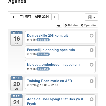
Agenda
inhoud
MRT – APR 2024
Sluit alles
Open alles
MRT
Doarpsskille 208 komt uit
16
mrt 16
hele dag
za
Feestelijke opening speeltuin
mrt 16
hele dag
NL doet, onderhoud in speeltuin
mrt 16
hele dag
MRT
Training Reanimatie en AED
20
mrt 20 @ 19:00 – 22:00
wo
MRT
Adrie de Boer sjongt Stef Bos yn it
24
Frysk