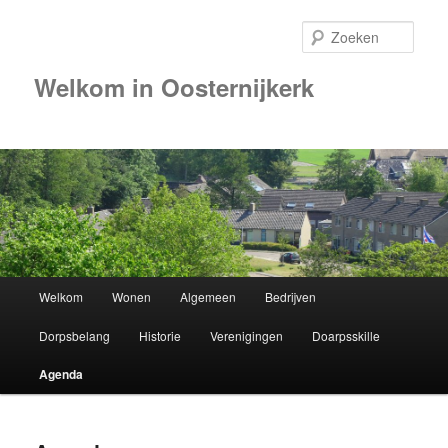
Zoek
Welkom in Oosternijkerk
Hoofdmenu
Welkom
Wonen
Algemeen
Bedrijven
Spring
Dorpsbelang
Historie
Verenigingen
Doarpsskille
naar
Agenda
de
primaire