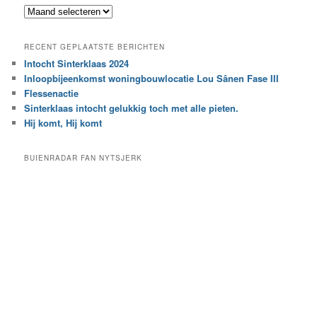
k
Z
n
o
a
e
a
RECENT GEPLAATSTE BERICHTEN
k
r
Intocht Sinterklaas 2024
i
e
Inloopbijeenkomst woningbouwlocatie Lou Sânen Fase III
n
e
h
Flessenactie
n
e
Sinterklaas intocht gelukkig toch met alle pieten.
b
t
e
Hij komt, Hij komt
a
p
r
a
BUIENRADAR FAN NYTSJERK
c
a
h
l
i
d
e
e
f
c
a
t
e
g
o
r
i