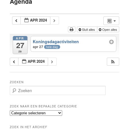
Agenda
inhoud
APR 2024
Sluit alles
Open alles
APR
Koningsdagactiviteiten
27
apr 27
hele dag
za
APR 2024
ZOEKEN
Z
o
e
k
ZOEK NAAR EEN BEPAALDE CATEGORIE
e
Z
n
o
e
ZOEK IN HET ARCHIEF