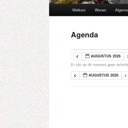
Hoofdmenu
Welkom
Wonen
Algeme
Spring
naar
Agenda
de
primaire
AUGUSTUS 2026
Er zijn op dit moment geen activite
inhoud
AUGUSTUS 2026