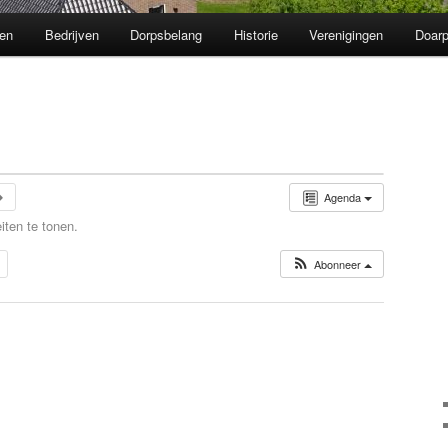
en
Bedrijven
Dorpsbelang
Historie
Verenigingen
Doarp
Agenda
iten te tonen.
Abonneer