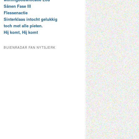
t
e
Sânen Fase III
a
p
Flessenactie
r
a
Sinterklaas intocht gelukkig
c
a
toch met alle pieten.
h
l
Hij komt, Hij komt
i
d
e
e
f
c
BUIENRADAR FAN NYTSJERK
a
t
e
g
o
r
i
e