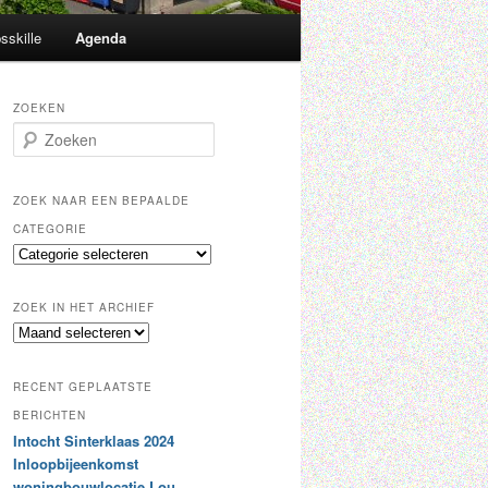
sskille
Agenda
ZOEKEN
Z
o
e
k
ZOEK NAAR EEN BEPAALDE
e
CATEGORIE
n
Z
o
e
ZOEK IN HET ARCHIEF
k
Z
n
o
a
e
a
RECENT GEPLAATSTE
k
r
i
BERICHTEN
e
n
Intocht Sinterklaas 2024
e
h
n
Inloopbijeenkomst
e
b
woningbouwlocatie Lou