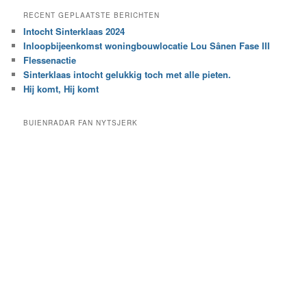
e
a
RECENT GEPLAATSTE BERICHTEN
k
r
Intocht Sinterklaas 2024
i
e
Inloopbijeenkomst woningbouwlocatie Lou Sânen Fase III
n
e
h
Flessenactie
n
e
Sinterklaas intocht gelukkig toch met alle pieten.
b
t
e
Hij komt, Hij komt
a
p
r
a
BUIENRADAR FAN NYTSJERK
c
a
h
l
i
d
e
e
f
c
a
t
e
g
o
r
i
e