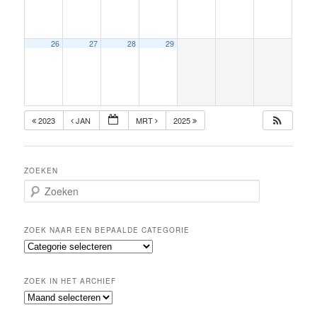
26
27
28
29
2023
JAN
MRT
2025
ZOEKEN
Z
o
e
k
ZOEK NAAR EEN BEPAALDE CATEGORIE
e
Z
n
o
e
ZOEK IN HET ARCHIEF
k
Z
n
o
a