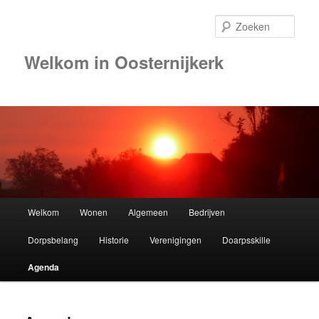
Zoek
Welkom in Oosternijkerk
Hoofdmenu
Welkom
Wonen
Algemeen
Bedrijven
Spring
Dorpsbelang
Historie
Verenigingen
Doarpsskille
naar
Agenda
de
primaire