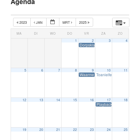
Agenda
inhoud
2023
JAN
MRT
2025
MA
DI
WO
DO
VR
ZA
ZO
1
2
3
4
Dorpsklaverjassen
5
6
7
8
9
10
11
Waarme Winterjûn
Toanielferiening Wierum
12
13
14
15
16
17
18
Playbackshow
19
20
21
22
23
24
25