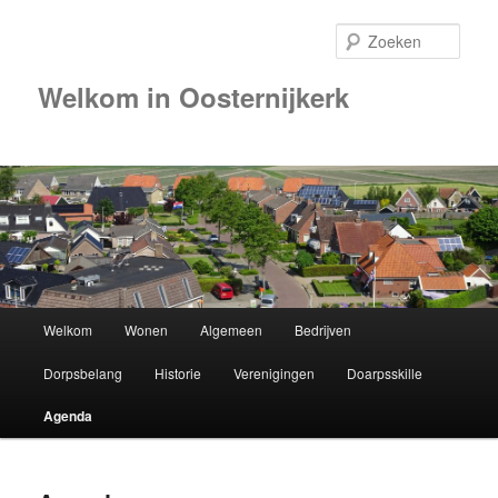
Zoek
Welkom in Oosternijkerk
Hoofdmenu
Welkom
Wonen
Algemeen
Bedrijven
Spring
Dorpsbelang
Historie
Verenigingen
Doarpsskille
naar
Agenda
de
primaire