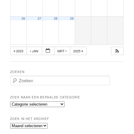
26
27
28
29
2023
JAN
MRT
2025
ZOEKEN
Z
o
e
k
ZOEK NAAR EEN BEPAALDE CATEGORIE
e
Z
n
o
e
ZOEK IN HET ARCHIEF
k
Z
n
o
a