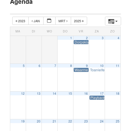
Agenda
inhoud
2023
JAN
MRT
2025
MA
DI
WO
DO
VR
ZA
ZO
1
2
3
4
Dorpsklaverjassen
5
6
7
8
9
10
11
Waarme Winterjûn
Toanielferiening Wierum
12
13
14
15
16
17
18
Playbackshow
19
20
21
22
23
24
25