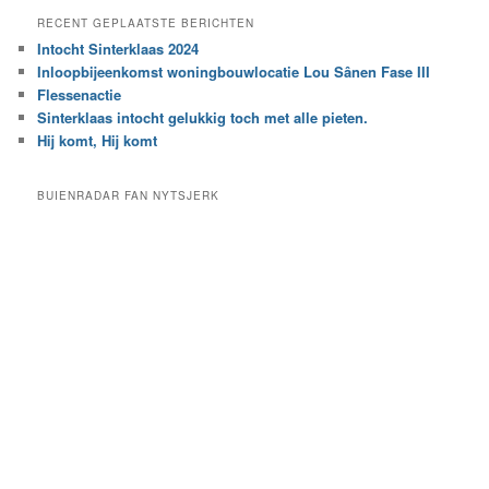
e
a
RECENT GEPLAATSTE BERICHTEN
k
r
Intocht Sinterklaas 2024
i
e
Inloopbijeenkomst woningbouwlocatie Lou Sânen Fase III
n
e
h
Flessenactie
n
e
Sinterklaas intocht gelukkig toch met alle pieten.
b
t
e
Hij komt, Hij komt
a
p
r
a
BUIENRADAR FAN NYTSJERK
c
a
h
l
i
d
e
e
f
c
a
t
e
g
o
r
i
e