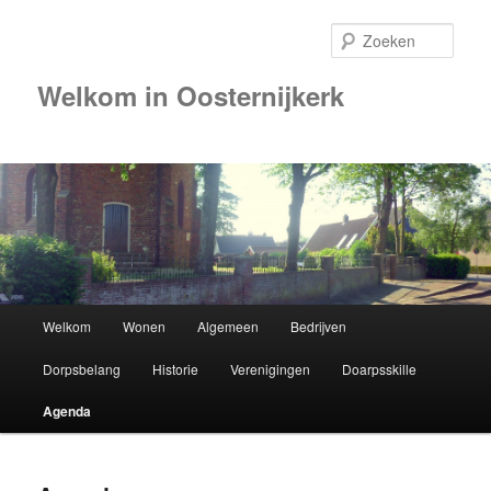
Zoek
Welkom in Oosternijkerk
Hoofdmenu
Welkom
Wonen
Algemeen
Bedrijven
Spring
Dorpsbelang
Historie
Verenigingen
Doarpsskille
naar
Agenda
de
primaire