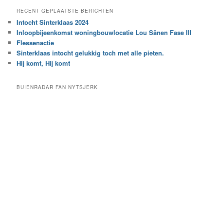
e
a
RECENT GEPLAATSTE BERICHTEN
k
r
Intocht Sinterklaas 2024
i
e
Inloopbijeenkomst woningbouwlocatie Lou Sânen Fase III
n
e
h
Flessenactie
n
e
Sinterklaas intocht gelukkig toch met alle pieten.
b
t
e
Hij komt, Hij komt
a
p
r
a
BUIENRADAR FAN NYTSJERK
c
a
h
l
i
d
e
e
f
c
a
t
e
g
o
r
i
e