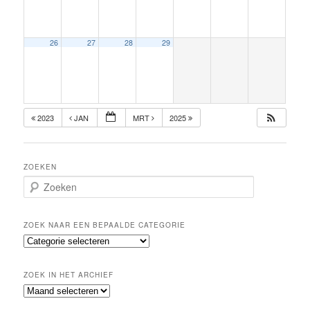
26
27
28
29
2023
JAN
MRT
2025
ZOEKEN
Z
o
e
k
ZOEK NAAR EEN BEPAALDE CATEGORIE
e
Z
n
o
e
ZOEK IN HET ARCHIEF
k
Z
n
o
a