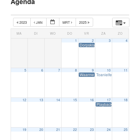
Agenda
inhoud
2023
JAN
MRT
2025
MA
DI
WO
DO
VR
ZA
ZO
1
2
3
4
Dorpsklaverjassen
5
6
7
8
9
10
11
Waarme Winterjûn
Toanielferiening Wierum
12
13
14
15
16
17
18
Playbackshow
19
20
21
22
23
24
25