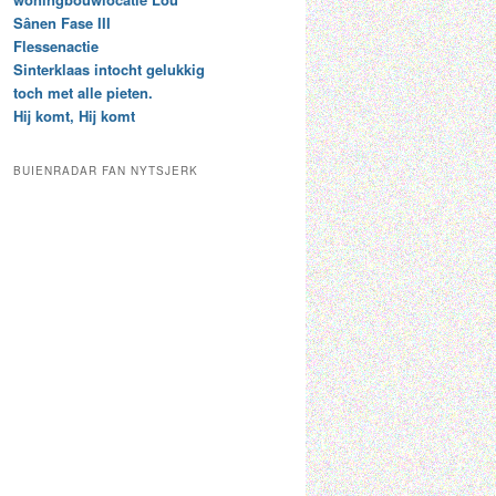
t
e
Sânen Fase III
a
p
Flessenactie
r
a
Sinterklaas intocht gelukkig
c
a
toch met alle pieten.
h
l
Hij komt, Hij komt
i
os yn it Frysk
d
e
e
f
c
BUIENRADAR FAN NYTSJERK
a
t
e
g
o
r
i
e