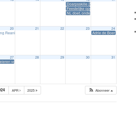
Doarpsskille 208 komt uit
Feestelijke opening speeltuin
NL doet, onderhoud in speeltuin
20
21
22
23
24
ning Reanimatie en AED
Adrie de Boer sjongt Stef B
19:00
27
28
29
30
31
eieren verven voor basisschooljeugd
024
APR
2025
Abonneer