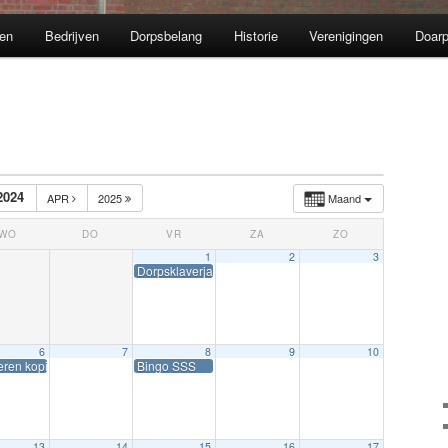
en
Bedrijven
Dorpsbelang
Historie
Verenigingen
Doarp
2024
APR
2025
Maand
WO
DO
VR
ZA
ZO
1
2
3
Dorpsklaverjassen
6
7
8
9
10
eren kopij Doarpskille 208
Bingo SSS
13
14
15
16
17