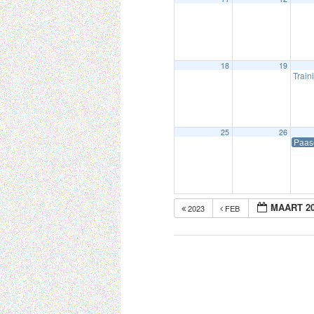
18
19
Trai
25
26
Paas
MAART 2
2023
FEB