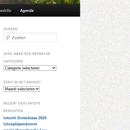
sskille
Agenda
ZOEKEN
Z
o
e
k
ZOEK NAAR EEN BEPAALDE
e
CATEGORIE
n
Z
o
e
ZOEK IN HET ARCHIEF
k
Z
n
o
a
e
a
RECENT GEPLAATSTE
k
r
i
BERICHTEN
e
n
Intocht Sinterklaas 2024
e
h
n
Inloopbijeenkomst
e
b
woningbouwlocatie Lou