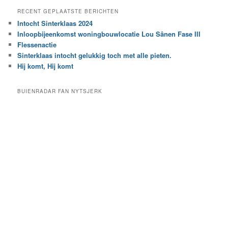
e
a
RECENT GEPLAATSTE BERICHTEN
k
r
Intocht Sinterklaas 2024
i
e
Inloopbijeenkomst woningbouwlocatie Lou Sânen Fase III
n
e
h
Flessenactie
n
e
Sinterklaas intocht gelukkig toch met alle pieten.
b
t
e
Hij komt, Hij komt
a
p
r
a
BUIENRADAR FAN NYTSJERK
c
a
h
l
i
d
e
e
f
c
a
t
e
g
o
r
i
e