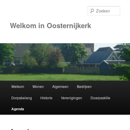
Zoek
Welkom in Oosternijkerk
Hoofdmenu
Welkom
Wonen
Algemeen
Bedrijven
Spring
Dorpsbelang
Historie
Verenigingen
Doarpsskille
naar
Agenda
de
primaire