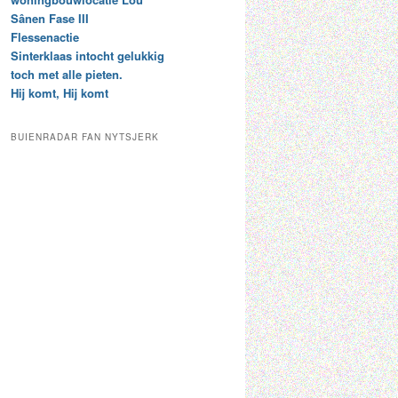
t
e
Sânen Fase III
a
p
Flessenactie
r
a
Sinterklaas intocht gelukkig
c
a
toch met alle pieten.
h
l
Hij komt, Hij komt
i
d
e
e
f
c
BUIENRADAR FAN NYTSJERK
a
t
e
g
o
r
i
e