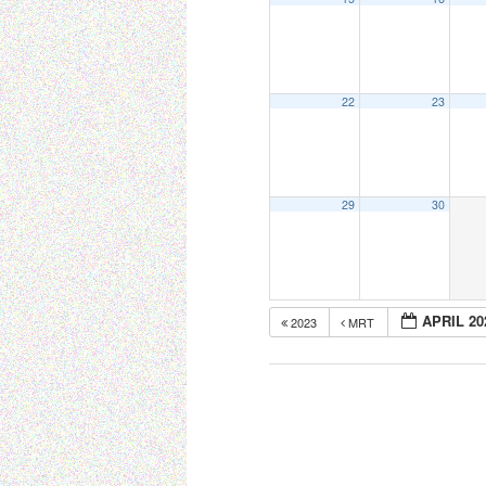
22
23
29
30
APRIL 20
2023
MRT