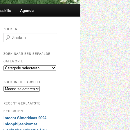
sskille
Agenda
ZOEKEN
Z
o
e
k
ZOEK NAAR EEN BEPAALDE
e
CATEGORIE
n
Z
o
e
ZOEK IN HET ARCHIEF
k
Z
n
o
a
e
a
RECENT GEPLAATSTE
k
r
i
BERICHTEN
e
n
Intocht Sinterklaas 2024
e
h
n
Inloopbijeenkomst
e
b
woningbouwlocatie Lou