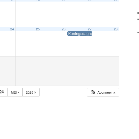
24
25
26
27
28
Koningsdagactiviteiten
24
MEI
2025
Abonneer