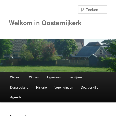
Zoek
Welkom in Oosternijkerk
Hoofdmenu
Welkom
Wonen
Algemeen
Bedrijven
Spring
Dorpsbelang
Historie
Verenigingen
Doarpsskille
naar
Agenda
de
primaire