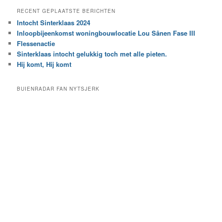
e
a
RECENT GEPLAATSTE BERICHTEN
k
r
Intocht Sinterklaas 2024
i
e
Inloopbijeenkomst woningbouwlocatie Lou Sânen Fase III
n
e
h
Flessenactie
n
e
Sinterklaas intocht gelukkig toch met alle pieten.
b
t
e
Hij komt, Hij komt
a
p
r
a
BUIENRADAR FAN NYTSJERK
c
a
h
l
i
d
e
e
f
c
a
t
e
g
o
r
i
e