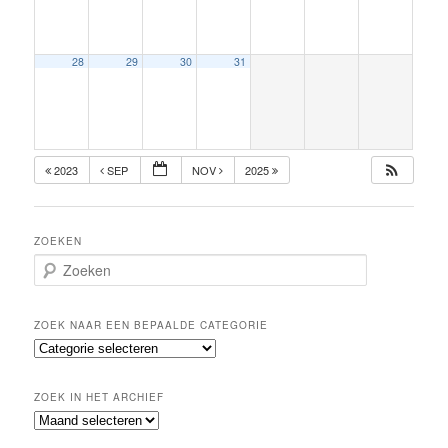
28
29
30
31
2023
SEP
NOV
2025
ZOEKEN
Z
o
e
k
ZOEK NAAR EEN BEPAALDE CATEGORIE
e
Z
n
o
e
ZOEK IN HET ARCHIEF
k
Z
n
o
a