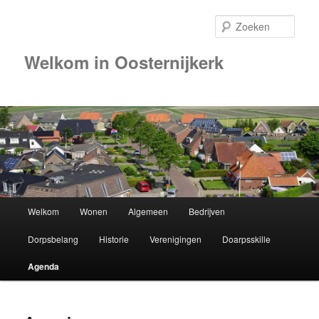
Zoek
Welkom in Oosternijkerk
Hoofdmenu
Welkom
Wonen
Algemeen
Bedrijven
Spring
Dorpsbelang
Historie
Verenigingen
Doarpsskille
naar
Agenda
de
primaire