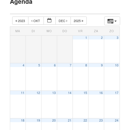
Agenda
inhoud
2023
OKT
DEC
2025
MA
DI
WO
DO
VR
ZA
ZO
1
2
3
4
5
6
7
8
9
10
11
12
13
14
15
16
17
18
19
20
21
22
23
24