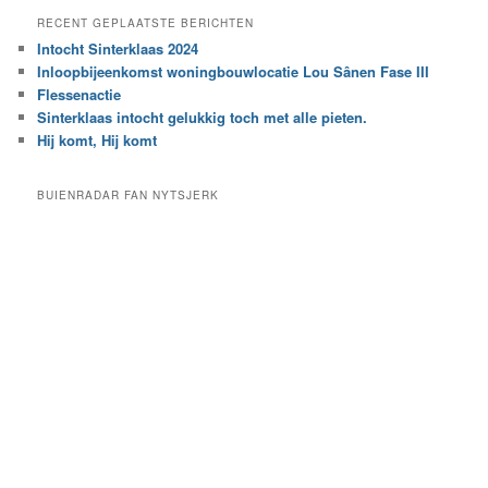
e
a
RECENT GEPLAATSTE BERICHTEN
k
r
Intocht Sinterklaas 2024
i
e
Inloopbijeenkomst woningbouwlocatie Lou Sânen Fase III
n
e
h
Flessenactie
n
e
Sinterklaas intocht gelukkig toch met alle pieten.
b
t
e
Hij komt, Hij komt
a
p
r
a
BUIENRADAR FAN NYTSJERK
c
a
h
l
i
d
e
e
f
c
a
t
e
g
o
r
i
e