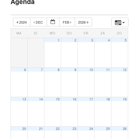
Agenda
inhoud
2024
DEC
FEB
2026
MA
DI
WO
DO
VR
ZA
ZO
1
2
3
4
5
6
7
8
9
10
11
12
13
14
15
16
17
18
19
20
21
22
23
24
25
26