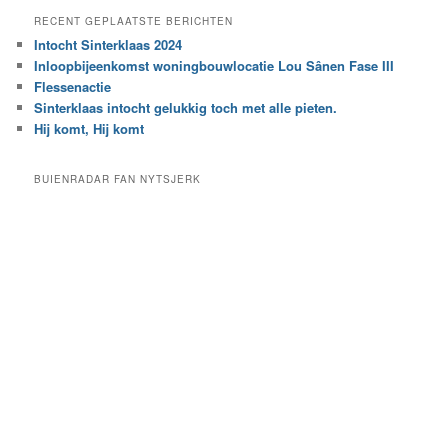
e
a
RECENT GEPLAATSTE BERICHTEN
k
r
Intocht Sinterklaas 2024
i
e
Inloopbijeenkomst woningbouwlocatie Lou Sânen Fase III
n
e
h
Flessenactie
n
e
Sinterklaas intocht gelukkig toch met alle pieten.
b
t
e
Hij komt, Hij komt
a
p
r
a
BUIENRADAR FAN NYTSJERK
c
a
h
l
i
d
e
e
f
c
a
t
e
g
o
r
i
e