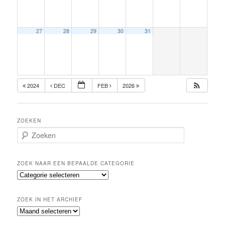
27
28
29
30
31
2024
DEC
FEB
2026
ZOEKEN
Z
o
e
k
ZOEK NAAR EEN BEPAALDE CATEGORIE
e
Z
n
o
e
ZOEK IN HET ARCHIEF
k
Z
n
o
a