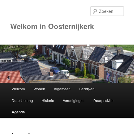
Zoek
Welkom in Oosternijkerk
Hoofdmenu
Welkom
Wonen
Algemeen
Bedrijven
Spring
Dorpsbelang
Historie
Verenigingen
Doarpsskille
naar
Agenda
de
primaire