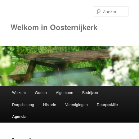
Zoek
Welkom in Oosternijkerk
Hoofdmenu
Welkom
Wonen
Algemeen
Bedrijven
Spring
Dorpsbelang
Historie
Verenigingen
Doarpsskille
naar
Agenda
de
primaire