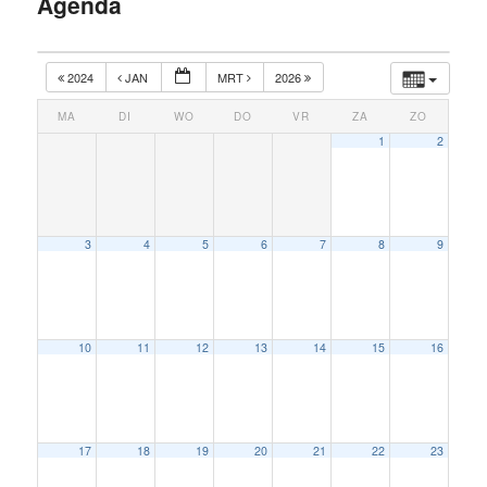
Agenda
inhoud
2024
JAN
MRT
2026
MA
DI
WO
DO
VR
ZA
ZO
1
2
3
4
5
6
7
8
9
10
11
12
13
14
15
16
17
18
19
20
21
22
23