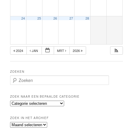
24
25
26
27
28
2024
JAN
MRT
2026
ZOEKEN
Z
o
e
k
ZOEK NAAR EEN BEPAALDE CATEGORIE
e
Z
n
o
e
ZOEK IN HET ARCHIEF
k
Z
n
o
a