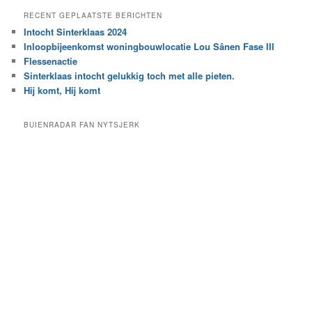
e
a
RECENT GEPLAATSTE BERICHTEN
k
r
Intocht Sinterklaas 2024
i
e
Inloopbijeenkomst woningbouwlocatie Lou Sânen Fase III
n
e
h
Flessenactie
n
e
Sinterklaas intocht gelukkig toch met alle pieten.
b
t
e
Hij komt, Hij komt
a
p
r
a
BUIENRADAR FAN NYTSJERK
c
a
h
l
i
d
e
e
f
c
a
t
e
g
o
r
i
e