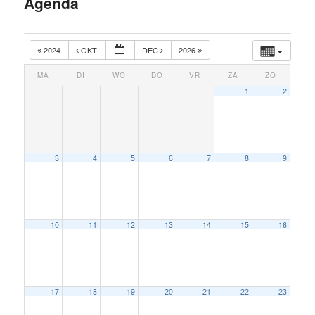
Agenda
inhoud
2024
OKT
DEC
2026
MA
DI
WO
DO
VR
ZA
ZO
1
2
3
4
5
6
7
8
9
10
11
12
13
14
15
16
17
18
19
20
21
22
23