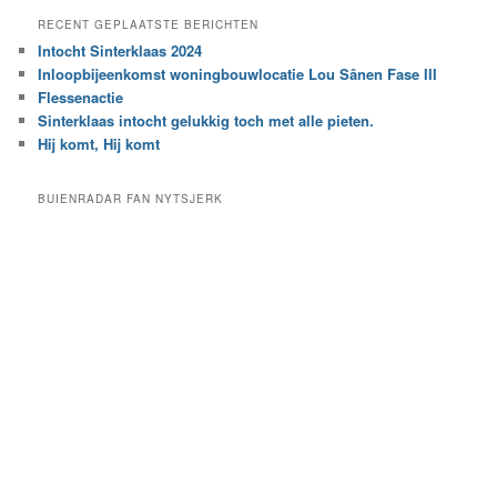
e
a
RECENT GEPLAATSTE BERICHTEN
k
r
Intocht Sinterklaas 2024
i
e
Inloopbijeenkomst woningbouwlocatie Lou Sânen Fase III
n
e
h
Flessenactie
n
e
Sinterklaas intocht gelukkig toch met alle pieten.
b
t
e
Hij komt, Hij komt
a
p
r
a
BUIENRADAR FAN NYTSJERK
c
a
h
l
i
d
e
e
f
c
a
t
e
g
o
r
i
e