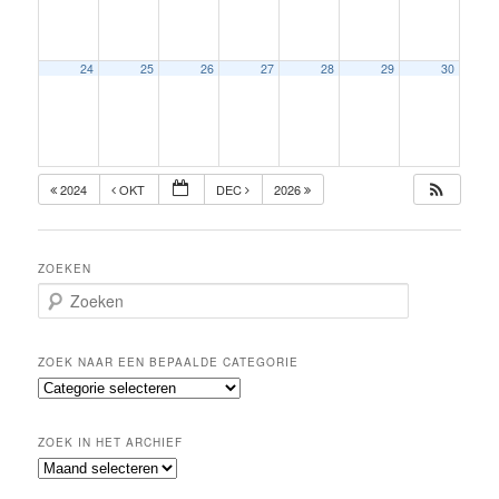
24
25
26
27
28
29
30
2024
OKT
DEC
2026
ZOEKEN
Z
o
e
k
ZOEK NAAR EEN BEPAALDE CATEGORIE
e
Z
n
o
e
ZOEK IN HET ARCHIEF
k
Z
n
o
a