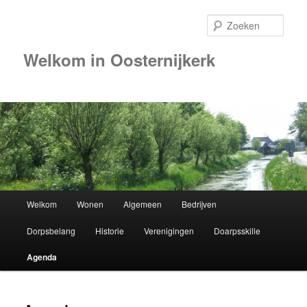
Zoek
Welkom in Oosternijkerk
Hoofdmenu
Welkom
Wonen
Algemeen
Bedrijven
Spring
Dorpsbelang
Historie
Verenigingen
Doarpsskille
naar
Agenda
de
primaire