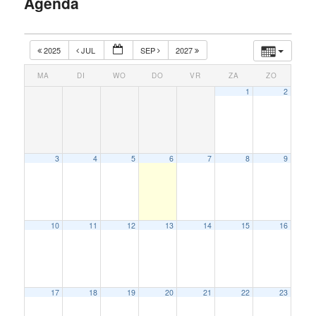
Agenda
inhoud
2025
JUL
SEP
2027
MA
DI
WO
DO
VR
ZA
ZO
1
2
3
4
5
6
7
8
9
10
11
12
13
14
15
16
17
18
19
20
21
22
23