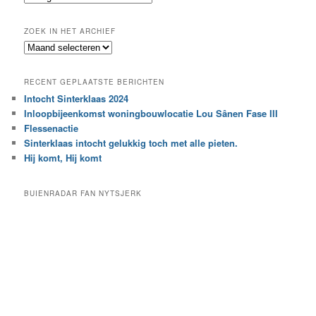
n
o
e
ZOEK IN HET ARCHIEF
k
Z
n
o
a
e
a
RECENT GEPLAATSTE BERICHTEN
k
r
Intocht Sinterklaas 2024
i
e
Inloopbijeenkomst woningbouwlocatie Lou Sânen Fase III
n
e
h
Flessenactie
n
e
Sinterklaas intocht gelukkig toch met alle pieten.
b
t
e
Hij komt, Hij komt
a
p
r
a
BUIENRADAR FAN NYTSJERK
c
a
h
l
i
d
e
e
f
c
a
t
e
g