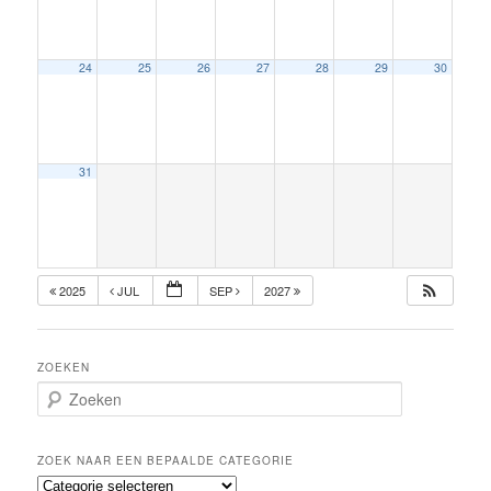
24
25
26
27
28
29
30
31
2025
JUL
SEP
2027
ZOEKEN
Z
o
e
k
ZOEK NAAR EEN BEPAALDE CATEGORIE
e
Z