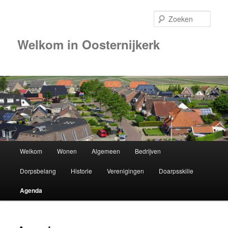
Zoek
Welkom in Oosternijkerk
Hoofdmenu
Welkom
Wonen
Algemeen
Bedrijven
Spring
Dorpsbelang
Historie
Verenigingen
Doarpsskille
naar
Agenda
de
primaire