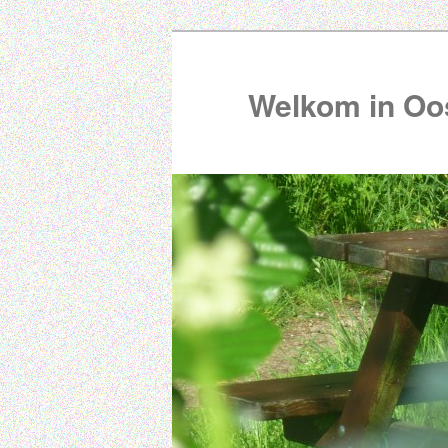
Welkom in Oos
00:00
01:00
02:00
03:00