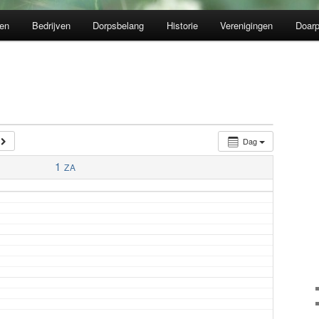
en
Bedrijven
Dorpsbelang
Historie
Verenigingen
Doarp
Dag
1
ZA