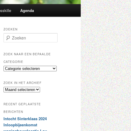
sskille
Agenda
ZOEKEN
Z
o
e
k
ZOEK NAAR EEN BEPAALDE
e
CATEGORIE
n
Z
o
e
ZOEK IN HET ARCHIEF
k
Z
n
o
a
e
a
RECENT GEPLAATSTE
k
r
i
BERICHTEN
e
n
Intocht Sinterklaas 2024
e
h
n
Inloopbijeenkomst
e
b
woningbouwlocatie Lou