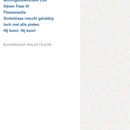
t
e
Sânen Fase III
a
p
Flessenactie
r
a
Sinterklaas intocht gelukkig
c
a
toch met alle pieten.
h
l
Hij komt, Hij komt
i
d
e
e
f
c
BUIENRADAR FAN NYTSJERK
a
t
e
g
o
r
i
e