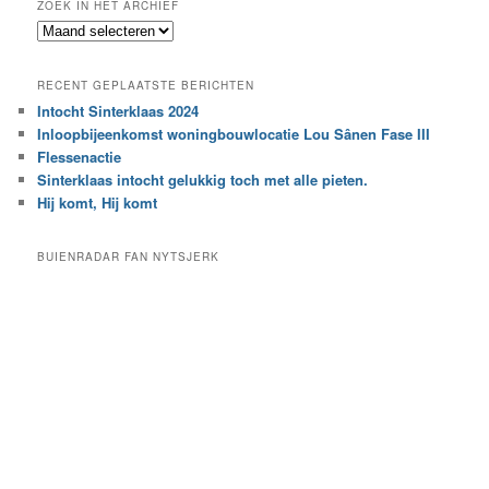
ZOEK IN HET ARCHIEF
k
Z
n
o
a
e
a
RECENT GEPLAATSTE BERICHTEN
k
r
Intocht Sinterklaas 2024
i
e
Inloopbijeenkomst woningbouwlocatie Lou Sânen Fase III
n
e
h
Flessenactie
n
e
Sinterklaas intocht gelukkig toch met alle pieten.
b
t
e
Hij komt, Hij komt
a
p
r
a
BUIENRADAR FAN NYTSJERK
c
a
h
l
i
d
e
e
f
c
a
t
e
g
o
r