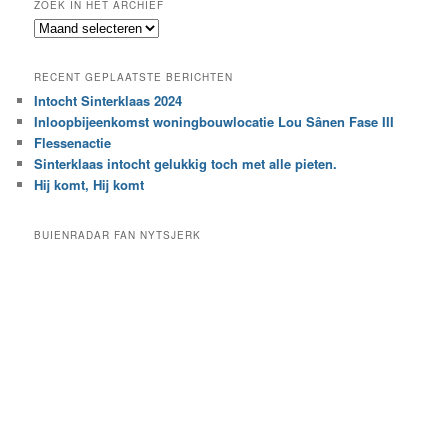
ZOEK IN HET ARCHIEF
k
Z
n
o
a
e
a
RECENT GEPLAATSTE BERICHTEN
k
r
Intocht Sinterklaas 2024
i
e
Inloopbijeenkomst woningbouwlocatie Lou Sânen Fase III
n
e
h
Flessenactie
n
e
Sinterklaas intocht gelukkig toch met alle pieten.
b
t
e
Hij komt, Hij komt
a
p
r
a
BUIENRADAR FAN NYTSJERK
c
a
h
l
i
d
e
e
f
c
a
t
e
g
o
r