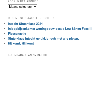
ZOEK IN HET ARCHIEF
k
Z
n
o
a
e
a
RECENT GEPLAATSTE BERICHTEN
k
r
Intocht Sinterklaas 2024
i
e
Inloopbijeenkomst woningbouwlocatie Lou Sânen Fase III
n
e
h
Flessenactie
n
e
Sinterklaas intocht gelukkig toch met alle pieten.
b
t
e
Hij komt, Hij komt
a
p
r
a
BUIENRADAR FAN NYTSJERK
c
a
h
l
i
d
e
e
f
c
a
t
e
g
o
r