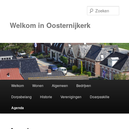
Zoek
Welkom in Oosternijkerk
00:00
01:00
02:00
Hoofdmenu
Welkom
Wonen
Algemeen
Bedrijven
Spring
03:00
Dorpsbelang
Historie
Verenigingen
Doarpsskille
naar
04:00
Agenda
de
05:00
primaire