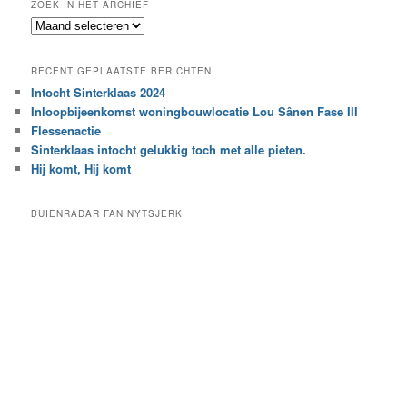
ZOEK IN HET ARCHIEF
k
Z
n
o
a
e
a
RECENT GEPLAATSTE BERICHTEN
k
r
Intocht Sinterklaas 2024
i
e
Inloopbijeenkomst woningbouwlocatie Lou Sânen Fase III
n
e
h
Flessenactie
n
e
Sinterklaas intocht gelukkig toch met alle pieten.
b
t
e
Hij komt, Hij komt
a
p
r
a
BUIENRADAR FAN NYTSJERK
c
a
h
l
i
d
e
e
f
c
a
t
e
g
o
r