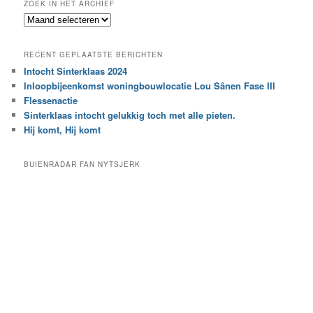
ZOEK IN HET ARCHIEF
k
Z
n
o
a
e
a
RECENT GEPLAATSTE BERICHTEN
k
r
Intocht Sinterklaas 2024
i
e
Inloopbijeenkomst woningbouwlocatie Lou Sânen Fase III
n
e
h
Flessenactie
n
e
Sinterklaas intocht gelukkig toch met alle pieten.
b
t
e
Hij komt, Hij komt
a
p
r
a
BUIENRADAR FAN NYTSJERK
c
a
h
l
i
d
e
e
f
c
a
t
e
g
o
r