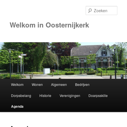
Zoek
Welkom in Oosternijkerk
00:00
01:00
02:00
Hoofdmenu
Welkom
Wonen
Algemeen
Bedrijven
Spring
03:00
Dorpsbelang
Historie
Verenigingen
Doarpsskille
naar
04:00
Agenda
de
05:00
primaire