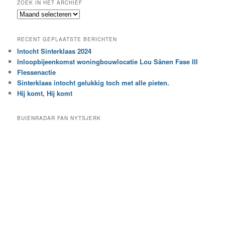
ZOEK IN HET ARCHIEF
k
Z
n
o
a
e
a
RECENT GEPLAATSTE BERICHTEN
k
r
Intocht Sinterklaas 2024
i
e
Inloopbijeenkomst woningbouwlocatie Lou Sânen Fase III
n
e
h
Flessenactie
n
e
Sinterklaas intocht gelukkig toch met alle pieten.
b
t
e
Hij komt, Hij komt
a
p
r
a
BUIENRADAR FAN NYTSJERK
c
a
h
l
i
d
e
e
f
c
a
t
e
g
o
r