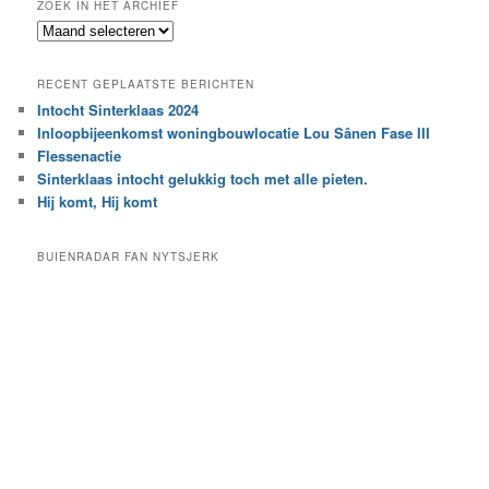
ZOEK IN HET ARCHIEF
k
Z
n
o
a
e
a
RECENT GEPLAATSTE BERICHTEN
k
r
Intocht Sinterklaas 2024
i
e
Inloopbijeenkomst woningbouwlocatie Lou Sânen Fase III
n
e
h
Flessenactie
n
e
Sinterklaas intocht gelukkig toch met alle pieten.
b
t
e
Hij komt, Hij komt
a
p
r
a
BUIENRADAR FAN NYTSJERK
c
a
h
l
i
d
e
e
f
c
a
t
e
g
o
r