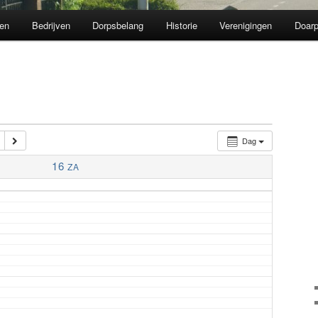
en
Bedrijven
Dorpsbelang
Historie
Verenigingen
Doarp
Dag
16
ZA