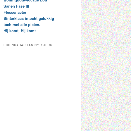
t
e
Sânen Fase III
a
p
Flessenactie
r
a
Sinterklaas intocht gelukkig
c
a
toch met alle pieten.
h
l
Hij komt, Hij komt
i
d
e
e
f
c
BUIENRADAR FAN NYTSJERK
a
t
e
g
o
r
i
e