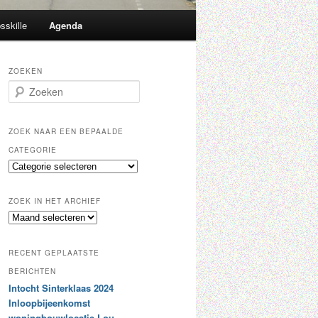
sskille
Agenda
ZOEKEN
Z
o
e
k
ZOEK NAAR EEN BEPAALDE
e
CATEGORIE
n
Z
o
e
ZOEK IN HET ARCHIEF
k
Z
n
o
a
e
a
RECENT GEPLAATSTE
k
r
i
BERICHTEN
e
n
Intocht Sinterklaas 2024
e
h
n
Inloopbijeenkomst
e
b
woningbouwlocatie Lou