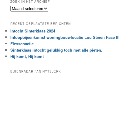
ZOEK IN HET ARCHIEF
k
Z
n
o
a
e
a
RECENT GEPLAATSTE BERICHTEN
k
r
Intocht Sinterklaas 2024
i
e
Inloopbijeenkomst woningbouwlocatie Lou Sânen Fase III
n
e
h
Flessenactie
n
e
Sinterklaas intocht gelukkig toch met alle pieten.
b
t
e
Hij komt, Hij komt
a
p
r
a
BUIENRADAR FAN NYTSJERK
c
a
h
l
i
d
e
e
f
c
a
t
e
g
o
r