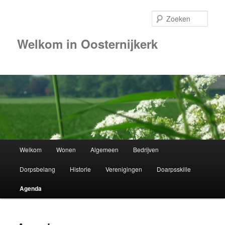
Zoek
Welkom in Oosternijkerk
00:00
01:00
02:00
Hoofdmenu
Welkom
Wonen
Algemeen
Bedrijven
Spring
03:00
Dorpsbelang
Historie
Verenigingen
Doarpsskille
naar
04:00
Agenda
de
05:00
primaire