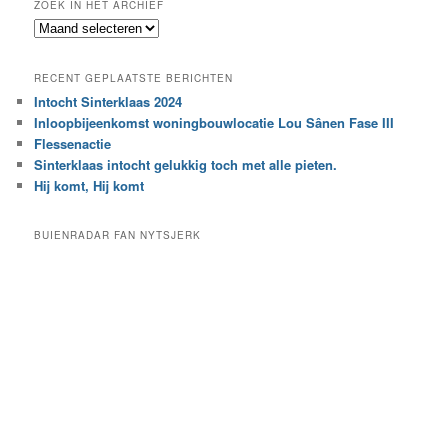
ZOEK IN HET ARCHIEF
k
Z
n
o
a
e
a
RECENT GEPLAATSTE BERICHTEN
k
r
Intocht Sinterklaas 2024
i
e
Inloopbijeenkomst woningbouwlocatie Lou Sânen Fase III
n
e
h
Flessenactie
n
e
Sinterklaas intocht gelukkig toch met alle pieten.
b
t
e
Hij komt, Hij komt
a
p
r
a
BUIENRADAR FAN NYTSJERK
c
a
h
l
i
d
e
e
f
c
a
t
e
g
o
r