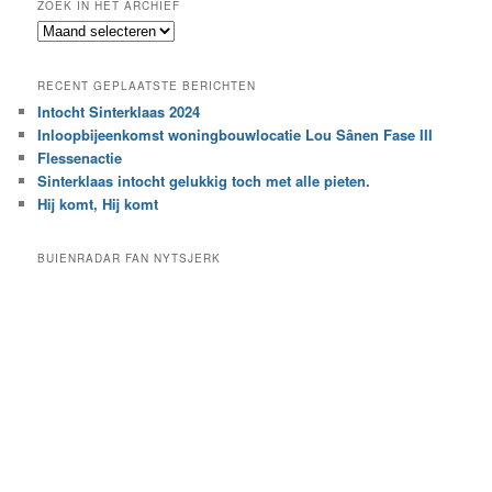
ZOEK IN HET ARCHIEF
k
Z
n
o
a
e
a
RECENT GEPLAATSTE BERICHTEN
k
r
Intocht Sinterklaas 2024
i
e
Inloopbijeenkomst woningbouwlocatie Lou Sânen Fase III
n
e
h
Flessenactie
n
e
Sinterklaas intocht gelukkig toch met alle pieten.
b
t
e
Hij komt, Hij komt
a
p
r
a
BUIENRADAR FAN NYTSJERK
c
a
h
l
i
d
e
e
f
c
a
t
e
g
o
r