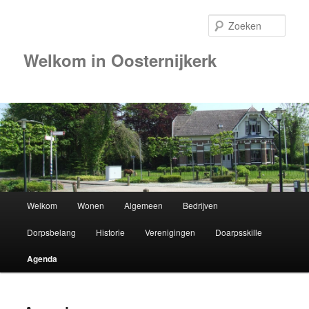
Zoek
Welkom in Oosternijkerk
00:00
01:00
02:00
Hoofdmenu
Welkom
Wonen
Algemeen
Bedrijven
Spring
03:00
Dorpsbelang
Historie
Verenigingen
Doarpsskille
naar
04:00
Agenda
de
05:00
primaire