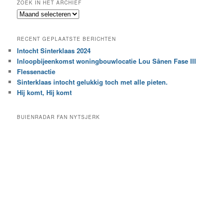
ZOEK IN HET ARCHIEF
k
Z
n
o
a
e
a
RECENT GEPLAATSTE BERICHTEN
k
r
Intocht Sinterklaas 2024
i
e
Inloopbijeenkomst woningbouwlocatie Lou Sânen Fase III
n
e
h
Flessenactie
n
e
Sinterklaas intocht gelukkig toch met alle pieten.
b
t
e
Hij komt, Hij komt
a
p
r
a
BUIENRADAR FAN NYTSJERK
c
a
h
l
i
d
e
e
f
c
a
t
e
g
o
r