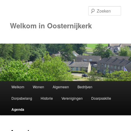
Zoek
Welkom in Oosternijkerk
00:00
01:00
02:00
Hoofdmenu
Welkom
Wonen
Algemeen
Bedrijven
Spring
03:00
Dorpsbelang
Historie
Verenigingen
Doarpsskille
naar
04:00
Agenda
de
05:00
primaire