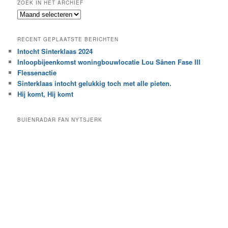
ZOEK IN HET ARCHIEF
k
Z
n
o
a
e
a
RECENT GEPLAATSTE BERICHTEN
k
r
Intocht Sinterklaas 2024
i
e
Inloopbijeenkomst woningbouwlocatie Lou Sânen Fase III
n
e
h
Flessenactie
n
e
Sinterklaas intocht gelukkig toch met alle pieten.
b
t
e
Hij komt, Hij komt
a
p
r
a
BUIENRADAR FAN NYTSJERK
c
a
h
l
i
d
e
e
f
c
a
t
e
g
o
r